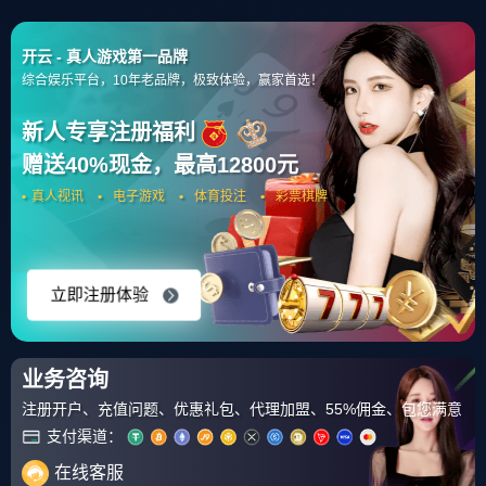
雷火电竞简介-这是一篇为您定
制的文章，围绕唯一性展开，
结合了2026世界杯F组、伊拉
克对阵乌拉圭、费利克斯发挥
关键作用以及全场压制这四个
核心关键词
by
tfgaming
ca
雷火电竞
on 2026-05-30
《绿洲之盾：当费利克斯的脚踝颠覆了南美图腾——2026年
世界杯F组那场唯一的“不对称战争”》
巴格达的夜空下，没有硝烟，只有草皮上被撕裂的战术板。