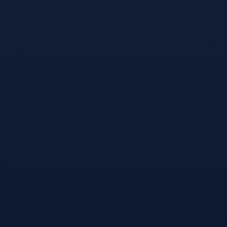
u地址转错 【 TAd2FKmEuN9eDj7WNqXzGCcz
3tEpKynTss 】转错请联系TG:@TrxEm
波场能量租赁
发表于 2 个月前
u地址转错 【TUkraoSLGpxey4uVmJWAGD3M
qppppppppp】转错请联系TG:@TrxEm
最近发表
雷火电竞入驻-2026世界杯巅峰对决，乌拉圭铁血压制伊
拉克，姆巴佩独舞点亮中场控制之谜
雷火电竞亚洲先驱-孤注一掷的绿茵，2026世界杯C组，
波兰防线铸就壁垒，齐耶赫的绝杀照亮亚洲荣光
雷火电竞-暗夜中的黄金之手，2026世界杯F组，库尔图
瓦如何用指尖撕裂葡萄牙的压制，为瑞士谱写逆转史诗
雷火电竞亚洲先驱-唯一之役，贝林厄姆调度乾坤，瑞士
奇阵困死加拿大，2026世界杯F组上演临场博弈经典
雷火电竞充值-唯一对决，2026世界杯A组生死战，卡塔