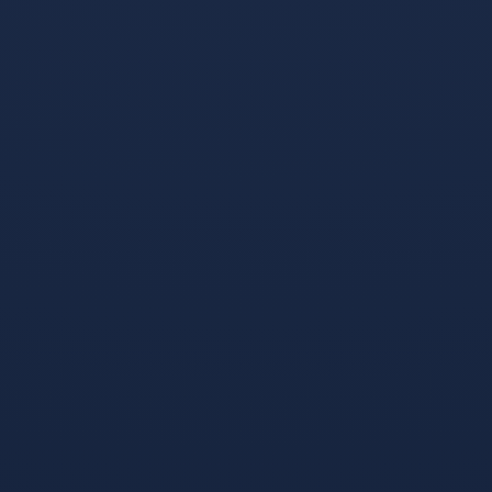
2026年夏天，世界杯的烽火燃遍北美大陆，C组出线生
死战，瑞典与波兰在烈日下对峙，空气中弥漫着铁锈与
草屑的气味，这不仅仅是一场足球比赛,更是一代人最后
的告别。 瑞典人摆出他们的经典阵型——北欧海盗的肌
10
肉与纪律铸成的堡垒，后卫线如城墙般严整...
条评论
提交评论