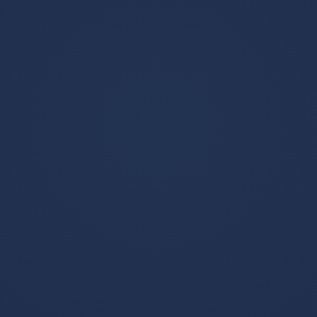
雷火电竞充值-逆光之刃，2026半决赛，伊拉克如何用费利克斯速度刺穿德国战车
2026世界杯半决赛：伊拉克险胜德国，费利克斯表现抢
眼，快速反击犀利 2026年7月13日,多哈的卢赛尔体育
场，空气中弥漫着灼热与紧张，这场半决赛的剧本，没
有人敢提前写就——德国战车沉稳如常，伊拉克红鹰凌
厉如风，而当终场哨响，比分定格在3...
雷火电竞网址-中亚之光闪耀2026世界杯，乌兹别克斯坦导演惊天逆转，C罗临场妙手缔造法兰西之殇