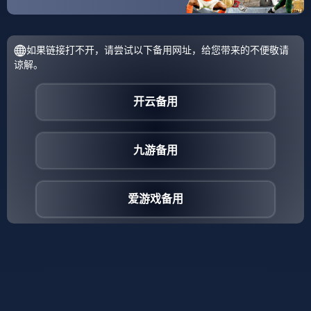
了两名防守队员的铲断，精准地落在了左路插上的队友脚
下。
费利克斯随即像一道闪电斜插禁区,队友倒三角回传，他赶在
乌拉圭门将出击前的一刹那，用右脚脚尖轻轻捅射——
1:0
。
进球后,费利克斯没有疯狂庆祝，他蹲下身，双手指向草皮，
仿佛在说：“这片绿洲，是我的领地。”