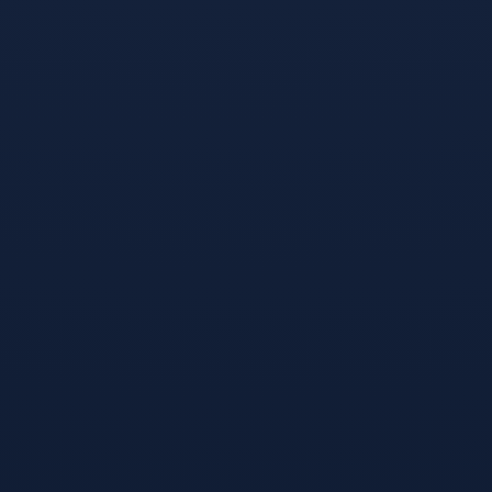
u地址转错 【 TVMJai6zgBoXhUmKjPVDnExYC
7AsNyCNAu 】转错请联系TG:@TrxEm
trx能量租赁
发表于 2 个月前
u地址转错 【TA8chALUXkYgjDMbLLHHe3Gs8
Ep6666666】转错请联系TG:@TrxEm
trx能量机器人
发表于 2 个月前
u地址转错 【TNbX69owBL3ZpMxK1qbbGb31
4dKwfPEFhV】转错请联系TG:@TrxEm
trx能量租赁
发表于 2 个月前
u地址转错 【TV5g5vcFRnrE5skRv8MxJcUGvK
d6666666】转错请联系TG:@TrxEm
trx能量租赁
发表于 2 个月前