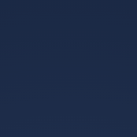
孩，用一场“全场压制”的表演，重新定义了足球世界的权力边
界。
那片绿洲上空,从此有了一个唯一的传说。
雷火电竞主播-一秒定乾坤，当卢卡库的致命一击，为2026世界杯C组写下唯一解
雷火电竞充值-冷夜惊雷，2026世界杯G组死亡之组的宿命对决，乌兹别克斯坦铁骑踏碎三狮，塔雷米以一己之力改写足坛秩序