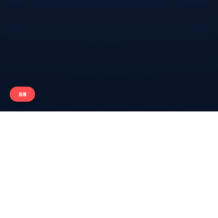
雷火电竞官网-关于快船新秀表现抢眼，助球队逆转战局的信息
值得一提的是，里弗斯执教的球队曾两次在取得31的领先
优势下被对手逆转如今，他们再次遇到如此尴尬的局面，
里弗斯的执教能力实在令人担忧即便他们能够赢下抢七，
晋级西决但他们留给湖人太多的休息时间了，对方以逸待
劳，各方面均调整到了最佳到时候，快船也...