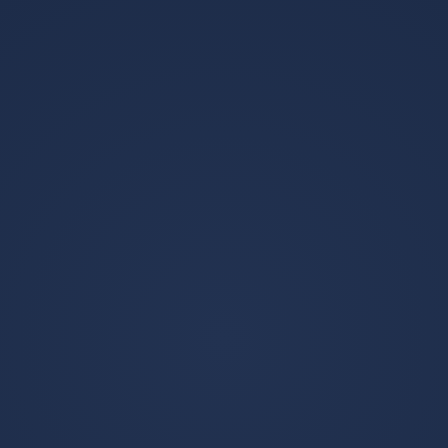
雷火电竞-猛龙队逆转凯尔特人队，主场获胜
雄鹿队VS凯尔特人队雄鹿队在凯尔特人队主场大胜，以3
比1的绝对优势率先夺得赛点在这组对决中，雄鹿队展现
了强大的调整能力，特别是在连续两场失利后，他们迅速
反弹，连续三场笑到最后猛龙队VS76人队猛龙队在被76人
队连胜两场后，同样连胜两场，从而...
雷火电竞官网-AC米兰豪取五连胜，意甲霸主地位稳固的简单介绍
夏季转会市场，AC米兰先后签下了比利亚雷亚尔前锋丘库
埃泽和瓦伦西亚中场尤纳斯穆萨等球员，队内锋线端得以
补强本赛季，AC米兰开局表现同样出色，3轮联赛过后也
是取得了连胜并暂居意甲积分榜第2位从近况来看，AC米
兰在最近一轮联赛客场21击败罗马，...