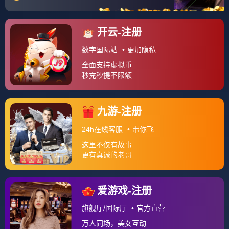
雷火电竞官网-摩洛哥瓦赫达新援适应良好，世俱杯表现备受期待
随着全球足球赛事的逐渐恢复，世界各大俱乐部的竞争也
愈加激烈。在这个背景下，摩洛哥瓦赫达足球俱乐部迎来
了一位备受瞩目的新援。这位新援的加盟，不仅为球队注
入了新鲜的血液，也为即将到来的世俱杯注入了更多的期
待和悬念。虽然新援刚刚加盟不久，但他的适...