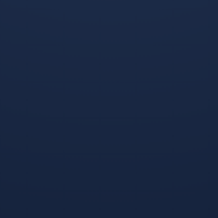
雷火电竞中国-湖人意甲爆冷负东契奇领衔劲旅！积分震荡暗藏体坛新变局
当斯台普斯中心的紫金光芒映照在圣西罗球场的草皮上，
这场史无前例的体坛跨界实验迎来高潮。NBA传奇豪门洛
杉矶湖人队空降意甲联赛的第三周，便遭遇欧洲篮球天王
卢卡·东契奇领衔的米兰竞技队迎头痛击。终场哨响时3:1
的比分牌，不仅终结了湖人队的跨洋三...
雷火电竞-湖人107：皇马3！这场元宇宙德比，暴露了足球的致命短板
虚拟记分牌上的降维打击洛杉矶斯台普斯中心的镁光灯突
然暗下，巨型全息投影在球场中央铺开伯纳乌的草皮。勒
布朗·詹姆斯带球穿越时空屏障，本泽马的飞铲只触到消散
的像素点。当记分牌定格在107：3，这场元宇宙表演赛的
荒谬数字，正在现实世界引发核爆级震...