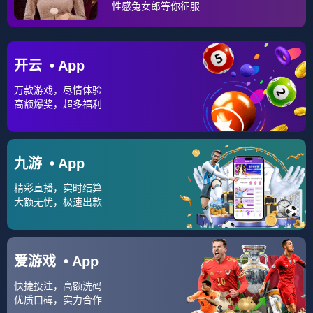
雷火电竞APP-当红蓝血脉喷张，中超赛场迎来世纪之战！巴萨利物浦天河对决全记录
星耀东方！红蓝豪门的亚洲狂想曲夜幕下的天河体育场被
红蓝两色割裂。东看台翻涌着加泰罗尼亚的条纹海浪，西
看台跃动着默西塞德的烈焰——这并非诺坎普或安菲尔
德，而是中超联赛缔造的足坛奇景。当巴萨与利物浦的队
徽出现在中超特邀表演赛的宣传板上，整个足球...
雷火电竞平台-当紫金军团遇上日耳曼战车：一场改写体育商业版图的跨界烽烟
以下为符合要求的软文创作，融合体育热点与商业洞察：
绿茵场上的紫金风暴（前导段）勒布朗·詹姆斯在点球点前
深呼吸，阿方索·戴维斯在球门前压低重心——这并非篮球
场上的错位想象，而是发生在慕尼黑安联球场的真实场
景。当NBA传奇豪门洛杉矶湖人队披上定...