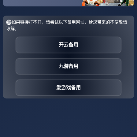
雷火电竞登录-蓝白风暴席卷绿茵：当世界杯王者碾压俱乐部王朝
卡塔尔沙漠的夜空被蓝白色烟火点燃时，伊蒂哈德训练基
地的监控屏幕前，瓜迪奥拉手中的马黛茶杯泛起微澜。大
屏上阿尔瓦雷斯俯冲头槌的慢放镜头，与哈兰德在曼城更
衣室的空荡座椅形成残酷蒙太奇——这是2022年寒冬最刺
眼的足球寓言：当世界杯淬炼的国家意志...