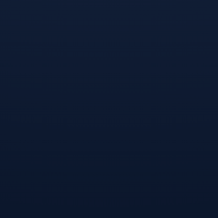
雷火电竞-当绿茵闪电撞上绿衫铁壁！姆巴佩奥运单挑凯尔特人，数据揭秘世纪交锋
绿茵闪电撕裂铁幕，速度与激情的极致碰撞巴黎的天空从
未如此炽热。奥运的荣光之下，一场堪称颠覆运动认知
的“世纪实验”在万众瞩目中上演——绿茵场上的绝对王
者，如闪电般迅疾的基利安·姆巴佩，率领着一支由全球顶
级足球技巧大师组成的“世界联队”，昂然踏...
雷火电竞入口-最新世界杯：德国止步掘金！技术统计揭开钢铁战车熄火真相
绿茵场上的数字密码——当“精密仪器”卡壳（正文开始）
终场哨响时，诺伊尔狠狠捶打着草皮。记分牌定格1：2的
瞬间，德国队更衣室的战术板上还留着未擦净的数学公式
——那是助教赛前计算的“85%控球率=83%胜率”的必胜模
型。可大数据这次背叛了日耳曼...