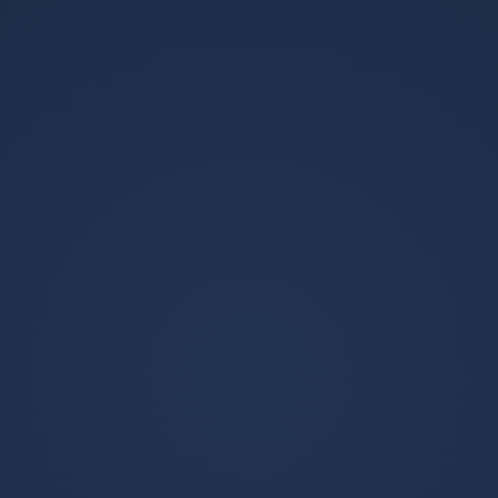
雷火电竞-当德甲霸主遇上紫金王朝：曼城“登顶湖人”背后的体育资本迷局
标题引爆的狂欢——体育次元壁破裂的隐喻深夜的社交媒
体因一条热搜彻底沸腾：#曼城登顶湖人#。这则糅杂了足
球欧冠小组赛、德甲争冠形势与NBA球队的标题，像一颗
深水炸弹掀起全民解读狂欢。❶荒诞标题背后的传播密码
当曼城在欧冠G组以全胜战绩碾压莱比锡...
雷火电竞登录-金色眼泪沸腾时：当勇士梦断奥运，球迷的呐喊震碎星空
终场哨响，万籁俱寂后的火山喷发比赛时钟无情地归零。
记分牌上，那刺眼的比分，像一道无法愈合的伤口，刻在
每一个身着金色战袍、心系勇士的灵魂深处。奥运赛场
上，承载着无数梦想与期待的金州勇士队，轰然倒地，梦
断于此。空气，仿佛在那一瞬间被彻底抽干，偌...