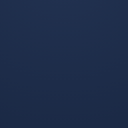
雷火电竞入口-内马尔点燃！圣殿狂欢夜诠释足球信仰
弧光撕裂黑夜王者血脉觉醒卡塔尔卢赛尔球场的灯光在90
分钟时变得粘稠如蜜糖。记分牌1-1的猩红数字灼烧着八万
双眼睛，巴西球迷攥紧的国旗浸透掌心的汗。此刻禁区左
侧的草皮微微震颤——内马尔启动的刹那，时间被撕开裂
缝。当足球如淬火匕首穿透三人包夹，...