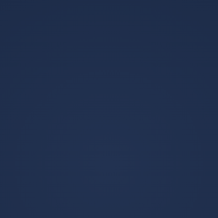
雷火电竞下载-关于前锋破门恢复状况，球队冲击争夺常规赛冠军的信息
1 华沙莱吉亚 21 琴斯托霍瓦 卫冕冠军莱吉亚主场逆转取
胜，中场球员库哈尔斯基梅开二度，目前暂列积分榜第
三，保留争冠希望琴斯托霍瓦前锋斯威德尔斯基连续三轮
破门，个人进球数升至联赛第二2 克拉科维亚 00 波兹南莱
赫 这场强强对话以闷平收场...
雷火电竞充值-关于比赛气氛燃烧高潮，球迷狂热欢呼的信息
如火如荼的足球比赛现场，观众的热情像火一样旺盛，气
氛热烈得仿佛要燃烧起来比赛开始，双方球员迅速进入状
态，场上攻防转换频繁，观众席上欢声雷动，掌声和呐喊
声此起彼伏，犹如雷鸣般震撼每当中国队踢进一球，整个
赛场就瞬间沸腾起来，观众们激动地欢呼，掌...