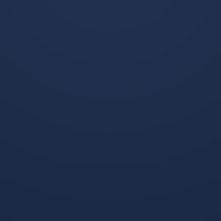
雷火电竞官网-包含游泳比赛：俄罗斯选手刷新纪录夺冠的词条
现在50米自由泳世界纪录是21秒28我是游泳国家一级运动
员，还有不会的可以直接问我亚历山大波波夫 Aleksandr
Popov 游泳 俄罗斯生日1971年11月16日出生地伏尔加格
勒，俄罗斯国籍 俄罗斯项目 游泳性别男身高200米体重9
0...