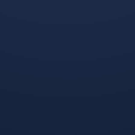
雷火电竞官网-澳大利亚球队在国际赛事中取得胜利
当前排名根据2022年10月FIFA国际足联的更新，澳大利亚
国家男子足球队的世界排名为第38位这一排名体现了澳大
利亚足球在全球范围内的实力和竞争力亚洲地区实力澳大
利亚在亚洲地区是非常强大的球队他们的整体实力在亚洲
地区处于领先地位，并且经常能...
雷火电竞充值-包含快船客场擒国王，保持不败之骄的词条
位置小前锋 昵称James国王，LBJ，The Chosen One和Vi
deoGame James 身高6尺8寸2米03 体重240磅109公斤
球队克里夫兰骑士 号码23 国籍美国 生日1984年12月30日
出生地俄亥俄州Akron...