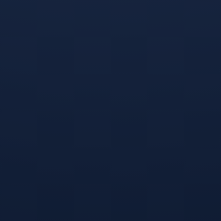
雷火电竞下载-尤文图斯客场告捷，晋级联赛
1990年，巴乔转会至尤文图斯，与斑马军团一起创造了辉
煌在那里，他收获了一个联赛冠军一个意大利杯冠军和一
个欧洲联盟杯冠军，1993年更是在欧洲金球奖评选中荣膺
最佳1995年，他来到了AC米兰，与乔治·维阿并肩作战，
他们在卡佩罗的指导下，共同...