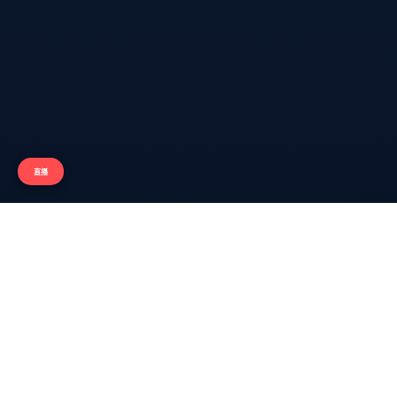
雷火电竞主播-皇马-战胜巴黎圣日耳曼，晋级欧冠四强的简单介绍
欧冠四强为德甲劲旅莱比锡法甲霸主巴黎圣日耳曼德甲冠
军拜仁黑马里昂 欧冠冷门北京时间8月16日，欧冠14决赛
结束最后一场比赛，夺冠热门曼城13爆冷不敌里昂，连续
3个赛季止步欧冠八强，瓜迪奥拉双腿跪地非常无奈 比赛
第24分钟，里昂快速反击，埃卡...