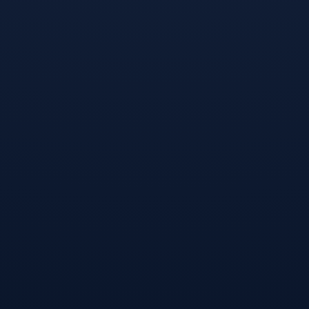
雷火电竞合作-波尔多客场抢分，实力进一步验证的简单介绍
1、建议31即南特胜或平蒙彼利埃 VS 波尔多 分析蒙彼利
埃连续7轮不败，实力不俗波尔多本赛季客场战绩不佳机
构给出平半低位后变为半球高位，考虑冷热之间，平局可
直接排除建议30即蒙彼利埃胜或不败，更倾向于胜总结本
期胜负彩各场比赛形势复杂，需结...
雷火电竞简介-毕尔巴鄂主场击败埃瓦尔，取得胜利
具体比赛回顾西班牙人在主场迎战了包括瓦伦西亚莱万特
埃瓦尔比利亚雷亚尔和毕尔巴鄂竞技等球队在这些比赛
中，西班牙人凭借出色的战术布置和球员们的出色发挥，
成功取得了胜利例如，在第2轮主场迎战瓦伦西亚的比赛
中，西班牙人以20完胜对手在第4轮主场对阵...