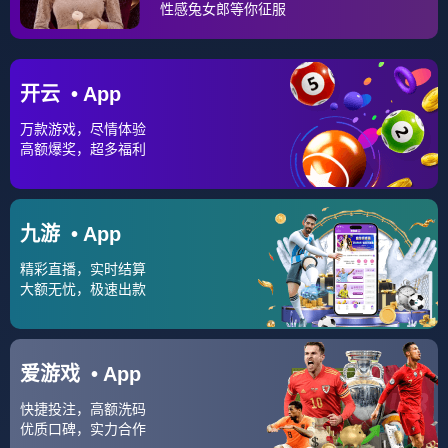
雷火电竞网址-爵士队主教练因健康问题离职
1、1984年11月，斯隆正式出任爵士助教，在弗兰克雷登
身边一坐就是四年1988年12月接替辞职的弗兰克雷登担任
爵士队史第六任主帅19882011年，他一直在爵士执教，共
担任爵士主教练23年，成为北美四大联盟在同一球队执教
时间最长的教练19...
雷火电竞官网-鹈鹕加时战胜老鹰，结束两连败的简单介绍
首当其冲的意思蚂蚁庄园首当其冲的意思是比喻最先受到
攻击或遇到灾难出处汉书·五行志上“郑当其冲，不能修
德”译文郑国承受着它的要冲，以至于首先受到攻击用法动
宾式作谓语定语示例今天晚上发生了抢劫事件，北门一带
的首富高家首当其冲，损失最重。 那么...