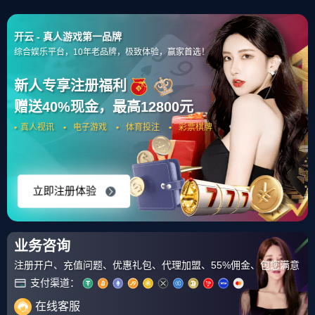
tfgaming
雷火电竞合作-闪电一击定乾坤，2026世界杯G组，法国队用速度撕碎日本，托纳利演绎中场大师课
2026年世界杯G组的这场“强强对话”，原本被外界视为一
场技术流与战术纪律的巅峰碰撞，当主裁判的终场哨声在
多伦多的夜空下响起时，记分牌上那刺眼的3:0，却宣告了
一边倒的结局，法国队用一场堪称教科书般的“快速反
击”风暴，彻底吞没了蓝武士的雄心...