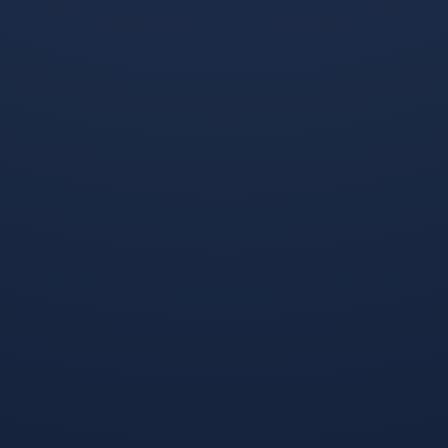
雷火电竞充值-逆光之刃，2026半决赛，伊拉克如何用费利克斯速度刺穿德国战车
2026世界杯半决赛：伊拉克险胜德国，费利克斯表现抢
眼，快速反击犀利 2026年7月13日,多哈的卢赛尔体育场，
空气中弥漫着灼热与紧张，这场半决赛的剧本，没有人敢
提前写就——德国战车沉稳如常，伊拉克红鹰凌厉如风，
而当终场哨响，比分定格在3...
雷火电竞主播-蓝衣军团逆境重生，德容统率下的控球革命，意大利如何在2026世界杯B组关键战中逆转芬兰
2026年的夏天,注定属于足球，当全世界的目光聚焦于那个
即将诞生新王者的舞台时，有一场比赛，或许不会成为决
赛的经典，却足以在世界杯的历史长廊中刻下独属于它的
印记——那就是B组第二轮，意大利对阵芬兰的关键战
役。 这不仅仅是一场小组赛,这是意...