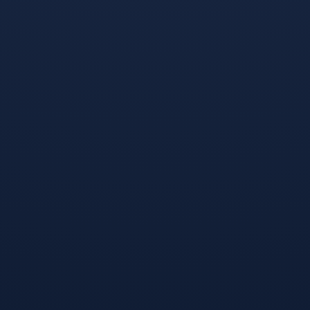
雷火电竞app-（扩展思维）
【叙事纪实风】 沙漠孤狼吞噬巴尔干雄鹰：突尼斯人用钢
铁意志，在H组生死战中撕碎塞尔维亚 【人物特写风】 拜
仁超跑轰鸣多伦多：阿方索·戴维斯如何用两次极限超车，
为加拿大锁定H组头名 【战略分析风】 效率破局 vs 控球
困局：H组关键战...