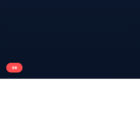
雷火电竞app-绿茵江湖的独白，当乌拉圭扼住巴西咽喉，福登在2026世界杯E组燃起英格兰之火
E组的宿命对决：南美双雄的暗流涌动 2026年世界杯E组
的分组抽签结果揭晓时，全世界球迷的心脏都漏跳了一拍
——乌拉圭与巴西，这两支南美足球的百年宿敌，竟然在
小组赛阶段就狭路相逢，更令人窒息的是，同组还有一支
拥有着“欧洲桑巴”气质的新生代英...