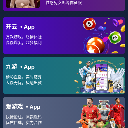
雷火电竞入驻-2026世界杯巅峰对决，乌拉圭铁血压制伊拉克，姆巴佩独舞点亮中场控制之谜
2026年的盛夏，世界杯的烽火燃至第九十九个年头，全球
目光聚焦于那座被期待与梦想浇筑的绿茵殿堂，在这场堪
称“巅峰对决”的较量中，乌拉圭与伊拉克的碰撞，注定成
为足球史上浓墨重彩的一笔，这不是一场简单的强弱对
话，而是一场风格迥异、意志与技战术交...
雷火电竞亚洲先驱-孤注一掷的绿茵，2026世界杯C组，波兰防线铸就壁垒，齐耶赫的绝杀照亮亚洲荣光
2026年的夏天,中东的烈日炙烤着一片刚刚苏醒的足球热
土，在C组第二轮的较量中，波兰与泰国狭路相逢，没有
人预料到，这场看似实力悬殊的对决，会成为本届世界杯
最令人窒息的战役之一，在终场哨响前的最后一刻，当齐
耶赫完成那记冷血而精准的致命一击，整...