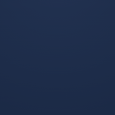
雷火电竞app-独步天下，2026世界杯A组强强对话，波兰碾压越南，奥斯梅恩用节奏定义唯一
2026年世界杯的绿茵场上，从来不缺故事，但在A组这场
被外界誉为“强强对话”的较量中，却上演了一场出乎所有
人意料的“唯一性”剧本——波兰队以摧枯拉朽之势大胜越
南，而全场最闪耀的光芒，不属于任何一位传统巨星，而
是属于那个用节奏掌控比赛的男人：...