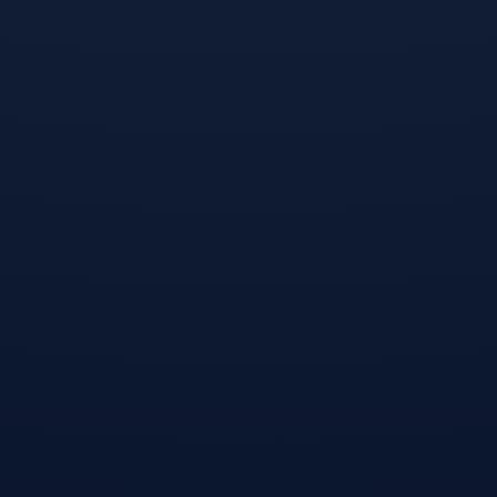
雷火电竞主播-一秒定乾坤，2026世界杯，奥斯梅恩的致命一击与瑞士的节奏掌控之巅
2026年7月，北美大陆，世界杯半决赛的现场。 当所有人
的目光都聚焦在那些传统豪门身上时，一支来自欧洲中部
的“精密军团”——瑞士，却用一场足以载入史册的绝杀，
向世界重新定义了“节奏”二字。 这不是一场普通的比赛,这
是一场关于唯一性的较量，...
雷火电竞主播-宿命之夜的绝唱，2026世界杯B组，伊朗横扫芬兰，梅西带队锁定唯一传奇
2026年7月3日，多哈的卢赛尔体育场，空气中弥漫着硝烟
与汗水的味道，世界杯B组的最后一轮关键战，正在这里
上演，这场比赛的结果，将决定两支球队的命运：一支是
来自亚洲的钢铁之师伊朗，一支是北欧坚韧的芬兰军团，
而在另一块场地上，阿根廷正与同组对...