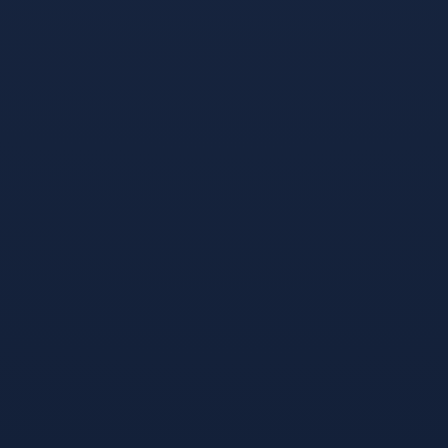
u地址转错 【TKTBvtuBf8yjA8cP1E5CP7meHm
BFtK2Pw9】转错请联系TG:@TrxEm
节省TRX手续费
发表于 2 个月前
u地址转错 【THFVuR6tpUifSWHhanZENvLmZ
bbbbbbbbb】转错请联系TG:@TrxEm
波场能量租赁
发表于 2 个月前
u地址转错 【TSHycLrShs133YK5PoeB1LCKw
QmnzNGPuM】转错请联系TG:@TrxEm
波场能量租赁
发表于 2 个月前
u地址转错 【 TK2o7vFhJqZ5SFYJB89KrMnY1v8
8trxTRX 】转错请联系TG:@TrxEm
trx能量机器人
发表于 2 个月前