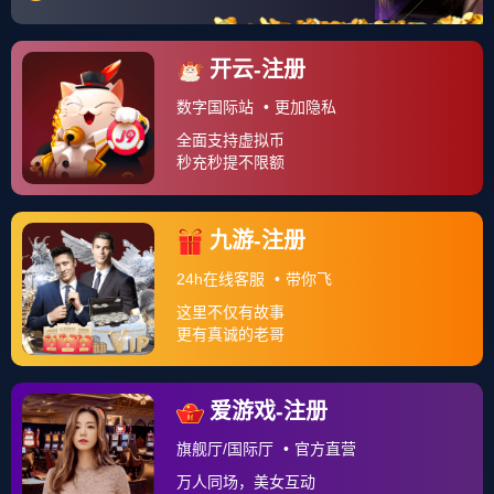
至少在7月12日的那个夜晚之前。
足球从来不会按照剧本演出，在多哈的卢赛尔体育场，一场
足以载入世界杯史册的“强强对话”，以一种近乎暴烈的方式，
改写了人们对“强队”的定义。
第一节：赛前假设，与脆弱的傲
慢
英格兰队的首发名单公布时，解说席上传来一阵自信的笑
声，凯恩、贝林厄姆、萨卡、福登——索斯盖特排出了他最
为依赖的攻击群，四年前在家门口点球憾负意大利的阴影，
似乎已经被两年来友谊赛与欧国联赛场上的顺风顺水彻底洗
刷，英格兰媒体赛前的报道标题充满了轻佻的乐观：“乌兹别
克斯坦，只是通往淘汰赛的台阶”。
对面，乌兹别克斯坦队的更衣室里，却弥漫着一种截然不同
的氛围，他们的核心，效力于意甲国际米兰的锋线杀手——
梅赫迪·塔雷米，正坐在角落，反复观看着英格兰防线在高压
下的失误集锦，他没有说话，但他的眼神已经告诉了队友一