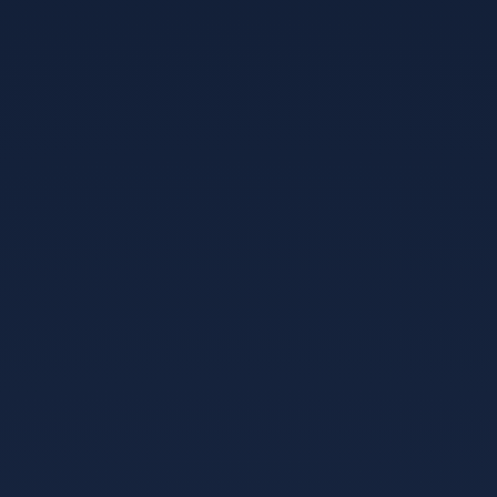
乌兹别克斯坦后场断球，一次看似平常的横向转移，塔雷米
在中圈弧附近背身倚住斯通斯，他没有选择回做，而是用右
脚外脚背一拨，顺势转身——这个“油炸丸子”般流畅的动作，
瞬间甩开了英格兰整条后防线，他在距离球门30米处拔脚怒
射，皮球像一枚精确制导的导弹，在飞向球门的过程中急速
下坠，英格兰门将皮克福德只来得及伸手做出一个象征性的
扑救动作，皮球已经撞入网窝，砸在球网深处,久久不落。
1:0,全场死寂。
那不仅仅是一个进球，那是一种宣告，塔雷米张开双臂，跑
向角旗区，镜头捕捉到他嘴角那一抹冷静得可怕的笑容，从
那一刻起，这场比赛不再是“强弱对话”,而是一场属于他个人
的艺术巡演。
第三节：半场屠杀，乌兹别克斯
坦的纪律性革命
如果你以为英格兰队会像以往那样，在落后后展开狂风暴雨