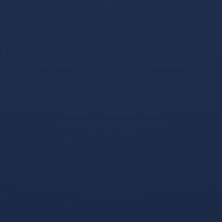
雷火电竞-命运的交错，2026世界杯F组之夜，久保建英用中场之匙撬动瑞士铁壁
2026年的盛夏，当世界杯的战火燃至F组第三轮，一场
看似寻常却又注定载入史册的比赛在柏林奥林匹克球场
上演，瑞士对阵葡萄牙——两支风格迥异的球队，十一
名肌肉与意志铸成的瑞士战士，对上十一颗充满拉丁血
液的葡萄牙灵魂，但所有人的目光,却落在了一个...
雷火电竞合作-孤星闪耀，哈兰德在加纳与尼日利亚的世界杯争冠战中书写唯一性传奇