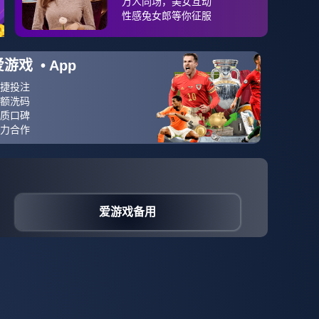
雷火电竞-命运的交错，2026
世界杯F组之夜，久保建英用
雷火电竞-当NBA的战术板遇上CBA的战术墙，哈登的教科书式碾压，让76人与上海队的差距变成了一场文明降维打击
中场之匙撬动瑞士铁壁
对话 球迷
雷火电竞网址-中亚之光闪耀
A的顶级强
2026世界杯，乌兹别克斯坦导
，比赛会是
演惊天逆转，C罗临场妙手缔
人在季前赛
造法兰西之殇
，给出了一
残忍的答案
雷火电竞-蓝衣军团的救赎，
，而是一场
凯恩如何用一记绝杀，为意大
利在2026世界杯D组写下唯一
答案
雷火电竞网址-一将功成，迪
雷火电竞网址-孤勇者，几内亚的孤星绝唱
亚斯如何用钢铁意志与战术智
慧，定义2026世界杯H组唯一
叫“绝
焦点
，更是命
逆转，而在
雷火电竞充值-北美红枫压星
，在补时阶
条，2026世界杯F组焦点战，
，洞穿南美
拉什福德铁血统治，加拿大用