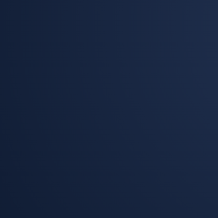
股力量，正以一种近乎野蛮的创造性,
钱塘江
轰然撞向东方足球的思维壁垒。 这不
于球迷
是一场...
一半是..
雷火电竞亚洲先驱-奥林匹亚的孤星，在唯一的今夜，伊萨克用拉满的评分定义了不朽
文章正文 夜幕降临,并非为了黑暗，
上海体
而是为了让那一束唯一的光被看见，
弥漫着
奥林匹克体育场的穹顶之下，四万人
了无数
的呼吸仿佛被同一根无形的线牵引，
来一场
汇聚成一个巨大的、颤动的静默，这
队与山
是奥运周期关键战之夜，一场定义
拼”。
了“晋级”与“出局”、“四年汗水”与“一
化，山
夜归零...
每一次突
雷火电竞简介-格列兹曼定律，为什么中国对阵秘鲁是足球世界最独特的压力测试场
在足球的宏大叙事中，有些球员属
202
于“常规赛巨星”，他们在平稳的节奏
诡异的