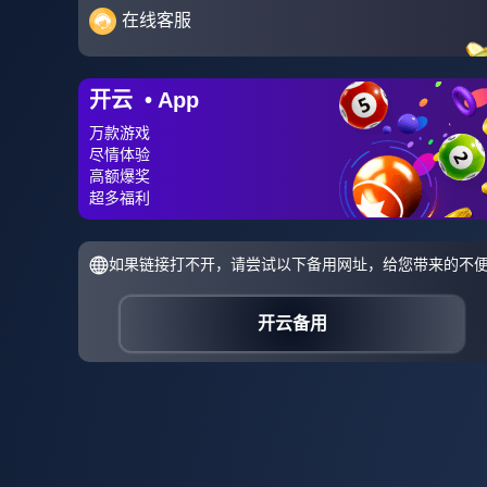
雷火电竞亚洲先驱-东方巨龙与西方利刃，当中国篮球的团队风暴，撞上意甲赛场的个人英雄主义
在这个星球上，篮球的脉搏以两种截
夜幕下
然不同的频率跳动着，一种，是如精
亮开拓
密齿轮般咬合的团队协作，它低调、
的一场
厚重，却在无声处听惊雷；另一种，
迎战亚
是如璀璨烟火般炸裂的个人表演，它
均力敌
张扬、孤绝,足以以一己之力定义一场
于“团
比赛。 2024年的这个深秋，两个看
课
似遥不可...
雷火电竞下载-安菲尔德风暴席卷东方，佩德里，在摇滚足球的废墟上，成为解构与重建的关键先生
当“利物浦”这三个字不再仅仅是一个
文章正
足球俱乐部的名字，而是一种足以冲
剧本，
垮旧有体系的洪流时，它带来的不是
宙中撕
温柔的细雨，而是安菲尔德看台上那
制。 
排山倒海的“你永远不会独行”——这
全散去