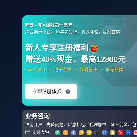
首页
直播下载
雷火新闻
2026年5月 第7页
雷火电竞合作-唯一的魔咒，当卢卡库的错失成为卡塔尔逆转的图腾
足球世界里,有一种焦点叫“英雄”，有
在芝加
一种焦点叫“罪人”，而那个夜晚，在
光并未
艾哈迈德·本·阿里球场，卢卡库成为
分，赛
了一个前所未有的焦点——一个唯一
测，甚
的、由悲剧与喜剧、救赎与诅咒共同
都认为
浇铸的焦点，他的存在，不是为了进
秀”，
球，而是为了见证一场荒唐的“逆
以铁血
转”；而这...
部新贵