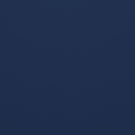
雷火电竞app-（扩展思维）
【叙事纪实风】 沙漠孤狼吞噬巴尔干雄鹰：突尼斯人用
钢铁意志，在H组生死战中撕碎塞尔维亚 【人物特写
风】 拜仁超跑轰鸣多伦多：阿方索·戴维斯如何用两次
极限超车，为加拿大锁定H组头名 【战略分析风】 效率
破局 vs 控球困局：H组关键战...
雷火电竞主播-一秒定乾坤，2026世界杯，奥斯梅恩的致命一击与瑞士的节奏掌控之巅
2026年7月，北美大陆，世界杯半决赛的现场。 当所有
人的目光都聚焦在那些传统豪门身上时，一支来自欧洲