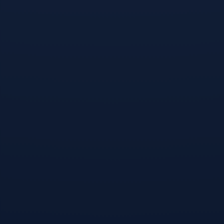
最近发表
雷火电竞亚洲先驱-蓝衣折戟波斯湾，红魔独舞耀多哈—2
026世界杯B组唯一性对决，伊朗爆冷击溃意大利，拉什福
德封神之夜
雷火电竞网站-致命一击的预言，当范戴克用铁血终结，
让法国碾压波兰成为世界杯最残酷的真相
雷火电竞简介-节奏博弈，登贝莱如何在中场修罗场中成
为G组法国破日密钥
雷火电竞网站-（方案选择）
雷火电竞主播-命运之踵，2026半决赛，萨卡的致命一击
撕裂了保加利亚的铜墙铁壁
雷火电竞网址-极光下的蓝武士，哈兰德导演冰与火之
歌，芬兰与日本在2026世界杯G组的唯一对决
雷火电竞入驻-赫尔辛基的北极光，齐耶赫魔法闪耀，芬
兰爆冷击沉战舰泰国
雷火电竞下载-宿命的冰与火，2026世界杯，当历史重演