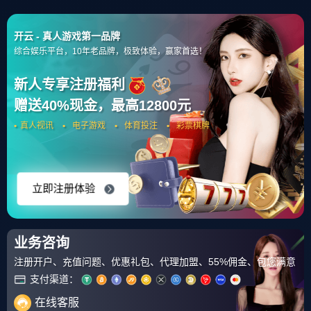
雷火电竞-水与火之歌，当波特
兰的开拓之魂，遇见浙江的江
南烽火与恩比德的冰封王座
by
tfgaming
ca
IOS功能介绍
on 2026-05-10
文章正文：
篮球的世界里，从不缺少剧本，但有些剧本，仿佛是从平行
宇宙中撕下的一页，只此一次,再无复制。
那一夜，北美大陆的凛冬还未完全散去，但太平洋的暖流已
悄然汇入钱塘江，地点，被设定在一个只存在于球迷热血幻
想中的“元宇宙球馆”：一半是波特兰玫瑰花园的肃杀，一半是
浙江杭州的烟雨楼台，对阵双方，是NBA西北赛区的“撕裂之
城”开拓者,与CBA联盟的劲旅浙江稠州银行金牛队。