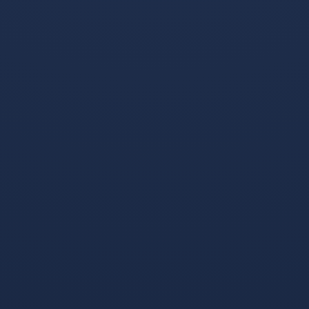
中部的“精密军团”——瑞士，却用一场足以载入史册的
绝杀，向世界重新定义了“节奏”二字。 这不是一场普通
的比赛,这是一场关于唯一性的较量，...
雷火电竞主播-宿命之夜的绝唱，2026世界杯B组，伊朗横扫芬兰，梅西带队锁定唯一传奇
2026年7月3日，多哈的卢赛尔体育场，空气中弥漫着硝
烟与汗水的味道，世界杯B组的最后一轮关键战，正在
这里上演，这场比赛的结果，将决定两支球队的命运：
一支是来自亚洲的钢铁之师伊朗，一支是北欧坚韧的芬
10
兰军团，而在另一块场地上，阿根廷正与同组对...
条评论