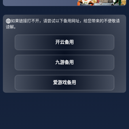
手的长臂，将球高高拨出，篮球在空中划出一道漫长的、近
乎于凝固的抛物线，如同一颗坠落的星辰,空心入网！
杀死比赛。
就在那一刻，恩比德没有怒吼，他只是转过身，面朝浙江队
的替补席，缓缓地将食指放在嘴唇上，嘘声吗？不，是致
敬，全场起立，为这位“大场面先生”献上最狂热的掌声。
这场虚构的对决，唯一性的核心不在于胜负，而在于一种文
化的碰撞与融合，开拓者代表的是一种“西进运动”式的不屈不