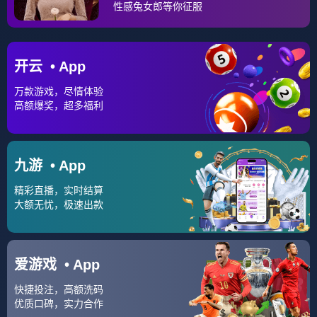
雷火电竞网址-以下是为您构思的标题及文章
《当暴力美学遇上孤独艺术：拉齐奥的炮火与梅西的脚
步，在卡塔尔穹顶下的唯一性》 在足球的编年史里，大多
数经典比赛都遵循着某种“对称性”：强者对强者，战术对
战术，意志对意志，但唯有一种瞬间，是超越对称、乃至
超越逻辑的，它通常由一个极具压迫...
雷火电竞主播-构思（扩展思维）
意象冲突型： 《倒悬的射手与勒沃库森的钟表匠：论苏亚
雷斯的末日狂奔与阿森纳的节奏囚笼》“倒悬的射手”暗示
苏亚雷斯在重压下如困兽犹斗，充满张力与爆发力。“钟表
匠”则比喻勒沃库森对节奏的精密掌控。“末日狂奔”点出压
力的紧迫感，“节...