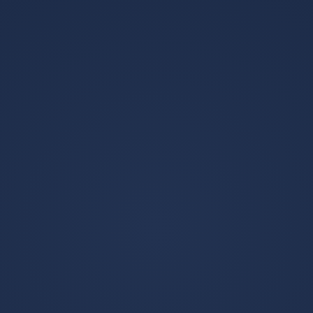
雷火电竞官网-未赢之战，当过关的活塞遇上存在感拉满的莫兰特，一场关于成长与对抗的终极试炼
在NBA的进化论里，胜利往往只属于一方，但真正定义赛
季高度的，往往是那个被击败的对手，当底特律活塞队在
一片喧嚣中艰难迈过亚特兰大老鹰，以一场淘汰赛的胜利
宣告自己重返强队序列时，聚光灯却以更刺眼的方式，聚
焦在了那个成为“背景板”的男人身上——...
雷火电竞简介-跨越沙漠与玛雅，一场改写世界足球权力版图的唯一生死战
当墨西哥雄鹰的利爪刺穿法老金字塔的千年壁垒,当加时赛
的绝杀终结了120分钟的窒息博弈，这场原本只是国际比
赛日窗口期的友谊赛，却因其背后诡异的战略价值，被历
史赋予了“唯一”的烙印，它不只是一场90分钟（乃至120
分钟）的比赛，更是世界足球权力...