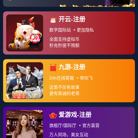
雷火电竞简介-勒芒之矛，当罗马的永恒意志刺穿黑色星辰，莱奥如何定义一场唯一的胜利
足球世界里,胜负是常事，但有些胜利，却因其独特的叙
事、唯一的瞬间而超越比分，成为刻在时光里的烙印。 当
罗马城那一抹红黄在勒芒的草皮上遭遇加纳的黑色风暴,没
有人会想到，这场比赛会成为一场关于“唯一”的经典，而
所有线索，都指向了一个名字：拉斐...