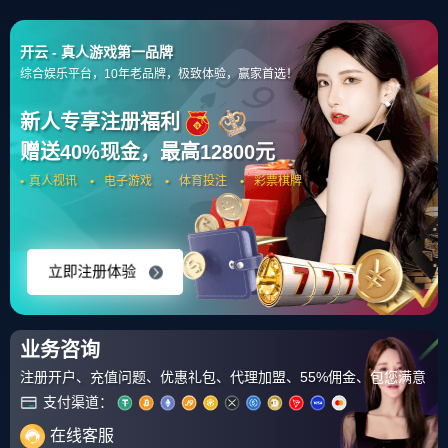
雷火电竞简介-以下是为您定制
的文章
by
tfgaming
ca
直播下载
on 2026-05-05
当世界杯闯入篮球馆：一场平行
时空的“唯一性”狂胜
这注定是一场无法被任何体育数据库收录的“唯一性”比赛，当
2026年世界杯的聚光灯，穿过维度裂缝，毫无征兆地照亮了C
BA山西队的更衣室时，全世界的体育迷都陷入了集体性的大
脑宕机。
比赛双方：老鹰队 vs. 山西队，但此“老鹰”非彼“老鹰”，它并
非亚特兰大的那只NBA飞禽，而是代表着南美足球图腾——
一支集合了梅西、内马尔、苏亚雷斯灵魂的“潘帕斯雄鹰”队
，
而山西队，则依旧是那支我们熟悉的、以铁血防守和快攻反
击著称的CBA劲旅。