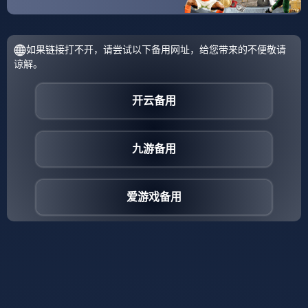
“犯规！这绝对是犯规！”山西队教练在场边咆哮，但这个世界
没有裁判，只有屏幕上不断跳动的、令人窒息的比分：
98:3
2
，这不是篮球比分，这是足球比分，但每一分都是用脚踢出
来的。
这是一场彻头彻尾的“狂胜”，老鹰队用他们唯一懂的规则，在
对手唯一懂的赛场上，摧毁了一切，山西队的每一次投篮尝
试，都像在跟地心引力作对，而老鹰队的每一次“攻篮”，都像
在进行一场艺术表演，他们不需要篮板，因为他们的球永远
不会像篮球那样“打铁”；他们不需要防守战术，因为他们只需
要像堵截前锋一样，用身体封堵每一个投篮角度。