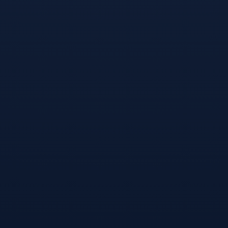
瓦如何用指尖撕裂葡萄牙的压制，为瑞士谱写逆转史诗
雷火电竞亚洲先驱-唯一之役，贝林厄姆调度乾坤，瑞士
奇阵困死加拿大，2026世界杯F组上演临场博弈经典
雷火电竞充值-唯一对决，2026世界杯A组生死战，卡塔
尔横扫波兰，苏亚雷斯以一己之力定义经典
雷火电竞app-独步天下，2026世界杯A组强强对话，波
兰碾压越南，奥斯梅恩用节奏定义唯一
雷火电竞充值-逆光之刃，2026半决赛，伊拉克如何用费
利克斯速度刺穿德国战车
雷火电竞主播-蓝衣军团逆境重生，德容统率下的控球革
命，意大利如何在2026世界杯B组关键战中逆转芬兰
雷火电竞app-（扩展思维）
雷火电竞主播-一秒定乾坤，2026世界杯，奥斯梅恩的致
命一击与瑞士的节奏掌控之巅
雷火电竞主播-宿命之夜的绝唱，2026世界杯B组，伊朗
横扫芬兰，梅西带队锁定唯一传奇