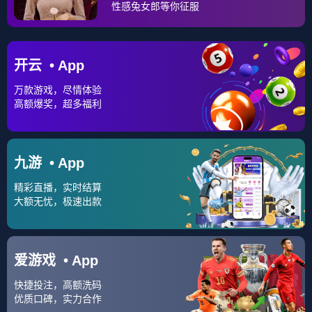
老鹰队的策略极具侵略性,或者说，毫无章法，他们放弃了足
球的盘带与传球，转而利用足球运动员恐怖的体能和爆发
力，将篮球场视为一个巨大的冲刺区域，梅西用他鬼魅般的
步频，在山西队后卫的贴身紧逼下，连续两次“油炸丸子”式变
向，直接晃倒了对方的防守核心，然后抬脚——不是射门，
而是用脚背将球“掂”进了篮筐，这是一个匪夷所思的“脚篮两
分”。
山西队彻底懵了,他们惯常的挡拆、急停跳投在足球运动员的
防守下显得笨拙缓慢，当山西队后卫试图运球过半场时，内
马尔用一个标准的“彩虹过人”将球从他头顶挑过，然后苏亚雷
斯用一次禁区内的“苏牙式”咬人——咬的是篮球——将球抢
下，再次用脚弓推射入网。