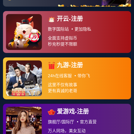
这场比赛唯一的“合理性”，在于它的不可能，它仿佛上帝在宇
宙数据库里打了个盹，胡乱粘贴了代码。
开场即荒诞。
山西队的球员们站在标准的篮球场上，看着对
面11个穿着足球鞋、却在篮球场中央开球的人，他们没有规
则，没有裁判，只有一座由全球四十亿球迷精神意念汇聚而
成的无形奖杯——
“唯一性冠军杯”
。