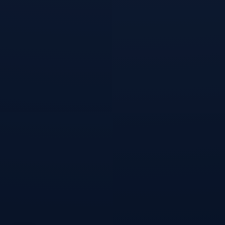
文章归档
2026年8月 (43)
2026年7月 (165)
2026年6月 (155)
2026年5月 (104)
2026年4月 (120)
2026年3月 (155)
2026年2月 (151)
2026年1月 (152)
2025年12月 (61)
2025年11月 (118)
2025年10月 (157)
2025年9月 (81)
2025年8月 (17)
2025年7月 (3)
标签列表