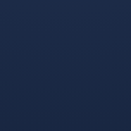
雷火电竞网址-一将功成，迪亚斯如何用钢铁意志与战术智慧，定义2026世界杯H组唯一焦点
当2026年世界杯H组的赛程表出炉时，全世界的目光都
聚焦在那场被媒体称为“死亡之组唯一决战”的对决——
葡萄牙对阵塞尔维亚，没有平局的可能，没有退路的余
地，两支欧洲劲旅在小组赛第二轮狭路相逢，胜者几乎
锁定出线权，败者则可能提前坠入深渊，这场比...
雷火电竞充值-北美红枫压星条，2026世界杯F组焦点战，拉什福德铁血统治，加拿大用强硬撕碎美国足球神话
2026年6月18日，蒙特雷的 BBVA 球场，温度高达38摄
氏度，但这片炙热的草皮上，比天气更烫的，是一场被
预言为“北美内战”的F组焦点战——加拿大对阵美国。
赛前，几乎所有声音都倒向星条旗，美国队坐拥主场之
利，球员总身价是加拿大的两倍...