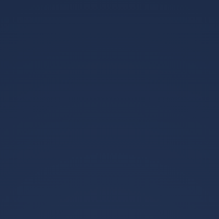
这就是唯一性——不是冷门本身,而是那个让冷门成为传奇的
人。
雷火电竞充值-2026世界杯C组，罗马尼亚铁骑横扫奥地利，坎塞洛中场绝对统治力书写传奇一夜
雷火电竞合作-极光刺破星条旗，冰岛铁骑用一场闪电战，改写了2026世界杯D组的权力版图
相关阅读