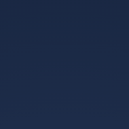
2026年7月的那一天，注定被铭刻在世界杯的历史长廊里，没
有哪一场“罗马尼亚力克哥伦比亚”的比赛，会像这一场一样，
被反复提及、解读、回味，因为它不仅仅是一场冷门,更是一
个巨星真正加冕的时刻。
姆巴佩用一己之力，改写了一场比赛的结局，也改写了一个
国家、一代球迷的记忆。