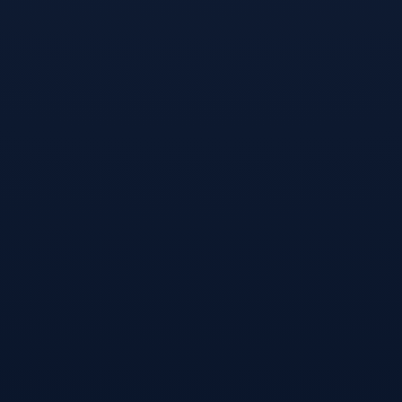
雷火电竞充值-逆光之刃，2026半决赛，伊拉克如何用费
利克斯速度刺穿德国战车
雷火电竞主播-蓝衣军团逆境重生，德容统率下的控球革
命，意大利如何在2026世界杯B组关键战中逆转芬兰
雷火电竞app-（扩展思维）
雷火电竞主播-一秒定乾坤，2026世界杯，奥斯梅恩的致
命一击与瑞士的节奏掌控之巅
雷火电竞主播-宿命之夜的绝唱，2026世界杯B组，伊朗
横扫芬兰，梅西带队锁定唯一传奇
文章归档
2026年8月 (43)
2026年7月 (165)
2026年6月 (155)
2026年5月 (104)
2026年4月 (120)
2026年3月 (155)
2026年2月 (151)
2026年1月 (152)