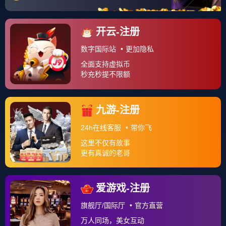
恩比德的王权
费城的主场,灯光如昼，恩比德站在罚球线上，全场高呼MV
P，他的眼神里没有对手，只有篮筐，那场比赛，他像一头被
激怒的巨兽，从开场第一秒就宣告主权：背身单打后的转身
勾手，三分线外的高位策应，防守端连续封盖——他不仅得
分，还让队友变得更好，当第四节对手试图反扑时，恩比德
用一记隔扣碾碎了所有悬念。