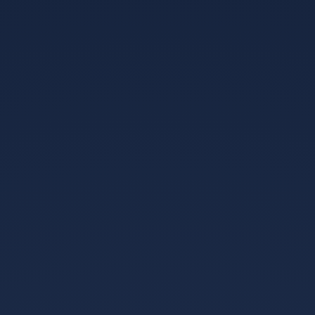
伸手时指尖的温度，再完美的复制，也无法重现这一球的灵
魂。
瞬息的永恒
有人问：两场普通的常规赛，凭什么谈“唯一性”？因为唯一不
是稀有，而是绝对，恩比德带队取胜的方式——用统治力完
成对比赛的定义——是他职业生涯无数个夜晚中的一晚，但
正是这样一个具体的“今晚”，构成了他传奇的每一块拼图，黄
蜂的压哨绝杀，在漫长赛季中可能只是一场无关紧要的胜
利，但对当晚在场的每个人而言，它是一生中唯一一次站在
那个坐标点的见证。
体育的魅力就在于此：它让“唯一”变得可触摸，我们可以回看
录像，但永远无法回到那个瞬间，恩比德的每一次转身，绝
杀球的每一寸飞行轨迹，都只存在于时间的裂缝里，我们称
之为“经典”，本质上是对“唯一性”的致敬。
尾声