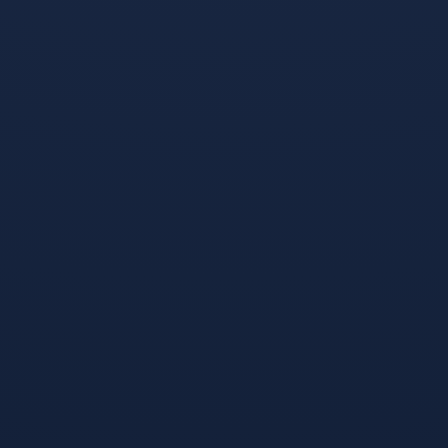
提交评论
波场能量租赁
发表于 3 个月前
u地址转错 【 TDYdnkAPgLRzFVubS2rgsWvQ
wx6**Fk4m5 】转错请联系TG:@TrxEm
trx能量租赁
发表于 3 个月前