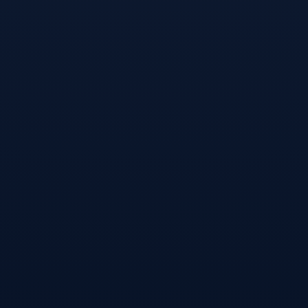
文章归档
2026年8月 (49)
2026年7月 (165)
2026年6月 (155)
2026年5月 (104)
2026年4月 (120)
2026年3月 (155)
2026年2月 (151)
2026年1月 (152)
2025年12月 (61)
2025年11月 (118)
2025年10月 (157)
2025年9月 (81)
2025年8月 (17)
2025年7月 (3)
标签列表