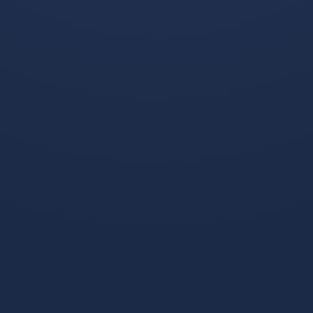
雷火电竞-命运的交错，2026世界杯F组之夜，久保建英用中场之匙撬动瑞士铁壁
2026年的盛夏，当世界杯的战火燃至F组第三轮，一场
看似寻常却又注定载入史册的比赛在柏林奥林匹克球场
上演，瑞士对阵葡萄牙——两支风格迥异的球队，十一
名肌肉与意志铸成的瑞士战士，对上十一颗充满拉丁血
液的葡萄牙灵魂，但所有人的目光,却落在了一个...
雷火电竞合作-孤星闪耀，哈兰德在加纳与尼日利亚的世界杯争冠战中书写唯一性传奇