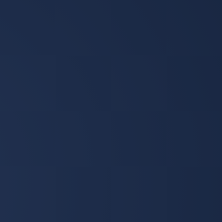
追逐的天才，他