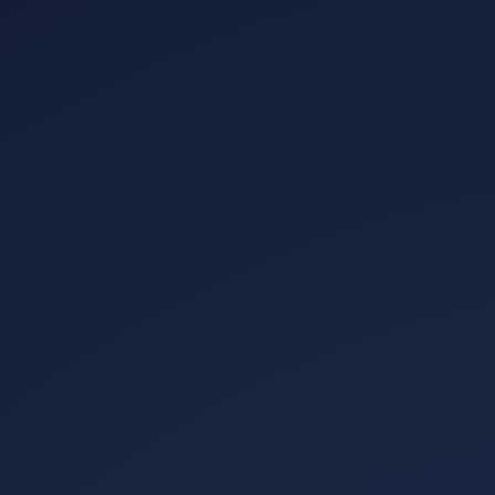
这个进球彻底击垮了荷兰人,比赛最后20分钟，秘
失色，补时阶段，阿诺德在角球进攻中高高跃起，头槌