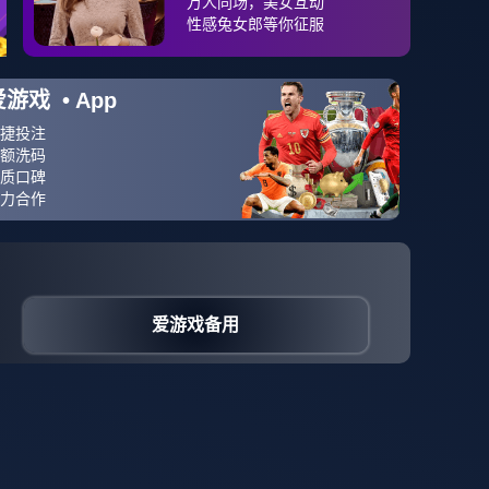
力定义经典
雷火电竞app-独步天下，20
26世界杯A组强强对话，波兰
推倒了荷兰人精
碾压越南，奥斯梅恩用节奏定
义唯一
瘦削的身影从边
雷火电竞充值-逆光之刃，20
弧线，绕过荷兰
26半决赛，伊拉克如何用费利
克斯速度刺穿德国战车
雷火电竞主播-蓝衣军团逆境
重生，德容统率下的控球革
指天，眼泪在高
命，意大利如何在2026世界杯
在他出征前三天
B组关键战中逆转芬兰
雷火电竞app-（扩展思维）
时间一分一秒流
雷火电竞主播-一秒定乾坤，
2026世界杯，奥斯梅恩的致命
一击与瑞士的节奏掌控之巅
脱两人，随即送出
雷火电竞主播-宿命之夜的绝