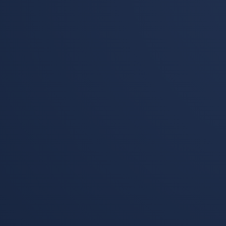
2026世界杯揭幕战,注定成为这届赛事最无法复制
荷兰人可以怪罪高原、怪伤病、怪运气，但他们无法
这一夜,阿兹特克体育场见证了唯一，唯一一位在世
统豪门的壮举，唯一一个名叫阿诺德的秘鲁少年，用
多年以后,当人们谈起2026世界杯，也许不会记得
年轻人，在墨西哥城的高原上，独自闪耀，照亮了整
唯一的星光,往往最亮。
雷火电竞入驻-2026世界杯B组焦点战，巴西桑巴狂舞，哈兰德化身独狼撕裂阿联酋防线 一场唯一性的胜负手—当九号位的北
相关阅读