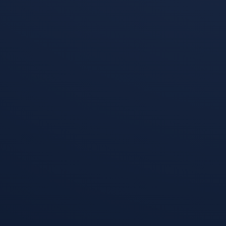
8
一场冷门，而是一场精心策划的战术
条评论
副其实
革命——卡塔尔用努涅斯这一枚“齿
罢，所
轮”，...
仅仅是一
提交评论
波场能量租赁
发表于 2 个月前
u地址转错 【TQGiNzYQameeX9wk7k