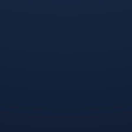
的“死亡之组”，而当首轮战
里没有绝对的王者，只有
有人都在谈论一个事实：这不
在历史书上留名的球队，
场比...
热的...
st4j2L6QQQQQQQQQ】转错请联系TeleGram:【@TrxEm】