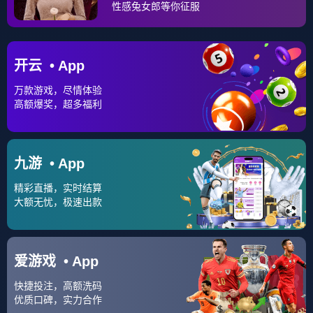
捷克队获得右侧角球,格列兹曼走向罚球点时，越南门将邓文
林指挥人墙排出了罕见的“六人一字型”——这是专门针对捷克
高中锋希季尔的布置，但法国人的眼神里闪过一丝狡黠，他
踢出的角球没有飞向禁区，而是精准落在禁区弧顶的真空地
带，那里，捷克后腰绍切克已经完成了一段长达15米的冲
刺，迎球凌空抽射，皮球如炮弹般砸入球门右下角。
这粒进球摧毁了越南队的心理防线,随后的40分钟内，捷克人
用三记头球彻底粉碎了“技术足球”的幻觉：第31分钟，格列兹
曼右侧任意球旋向后点，中卫齐马在无人干扰下鱼跃冲顶；
第38分钟，捷克右后卫齐迪尔45度传中，希季尔力压身高1米
68的越南左后卫杜维孟，将球砸进同一侧网窝；第44分钟，
格列兹曼在左路用一记“贝式弧线”吊入禁区，越南后防集体走
神，齐马再次从人群中升起完成梅开二度。
中场休息时,镜头捕捉到越南队长阮公凤在更衣室通道掩面哭
泣，这不仅是0比3的比分落差，更是一场足球文明间的残酷
对话：当你的所有战术都建立在“地面、节奏、空间”三个维度