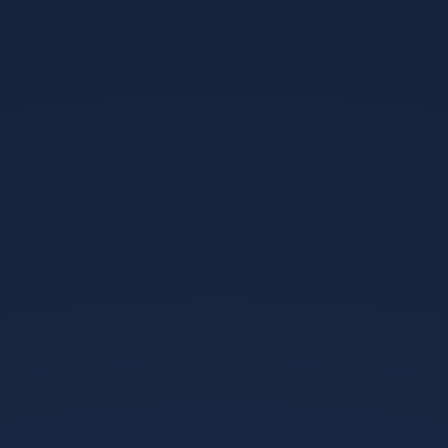
赛后,格列兹曼蹲在球场中央，将比赛用球塞进球衣模仿孕妇
的动作，这个画面迅速刷爆全球社交媒体，但很少有人注意
到他眼角闪烁的泪光，就在这场比赛前三天，他刚刚宣布将
在世界杯结束后退出法国国家队，本场比赛的完美表现，像
极了一位暮年剑客在谢幕前最华丽的剑舞：用对手最擅长的
方式（角球策动、任意球得分、长途奔袭）来炫耀自己整整
一个时代的统治力。