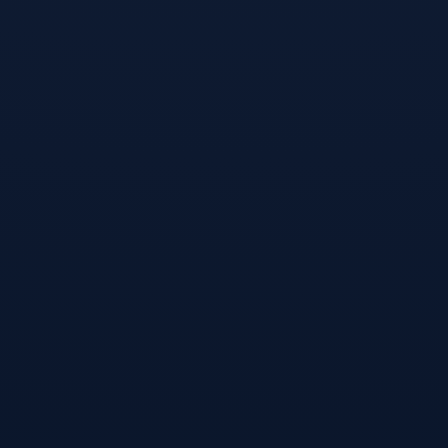
雷火电竞充值-唯一对决，2026世界杯A组生死战，卡塔
尔横扫波兰，苏亚雷斯以一己之力定义经典
雷火电竞app-独步天下，2026世界杯A组强强对话，波
兰碾压越南，奥斯梅恩用节奏定义唯一
雷火电竞充值-逆光之刃，2026半决赛，伊拉克如何用费
利克斯速度刺穿德国战车
雷火电竞主播-蓝衣军团逆境重生，德容统率下的控球革
命，意大利如何在2026世界杯B组关键战中逆转芬兰
雷火电竞app-（扩展思维）
雷火电竞主播-一秒定乾坤，2026世界杯，奥斯梅恩的致
命一击与瑞士的节奏掌控之巅
文章归档
2026年8月 (44)
2026年7月 (165)
2026年6月 (155)
2026年5月 (104)