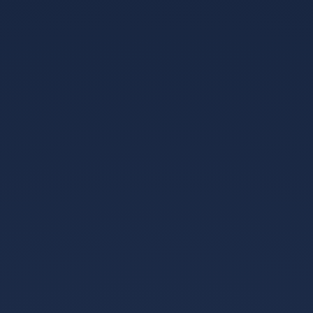
越南队的失败远不止于比分,这支亚洲铁军在淘汰阿根廷、英
格兰的过程中，构建了一套极其精密的“反高速反击”体系——
通过压缩后卫线间距至12米以内，迫使对手放弃长传冲吊，
但捷克队用两个中卫加上后腰绍切克合计身高超过2米的“三
塔”配置，彻底撕裂了越南的防守逻辑，当身高1米70的左后
卫杜维孟需要在角球防守中顶防身高1米93的齐马时，这已经
不是战术失误，而是足球生物学层面的残酷碾压。
“我们拆解了他们的所有进攻套路，但无法拆解他们的基
因。”越南主帅朴恒绪在发布会上喃喃自语，这句话精准道出
了足球运动最本质的悖论：当技术足球进化到极致，反而会
被最原始的身体对抗所吞噬。
这场半决赛注定被载入足球史册,它证明了即使在数据分析、
运动医学、战术设计已经高度发达的2026年，足球依然保留
着最野蛮的核心：当你的身体再也无法跟上战术构想，当你
的跑动无法填满时空的裂缝，任何精妙的战术都只是在沙滩
上修建城堡，而格列兹曼，这位从法国青训营中走出的小个
子，用他一生的智慧告诉我们：真正的大师，永远懂得在何