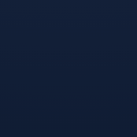
trx能量租赁
发表于 2 个月前
u地址转错 【TDwrCFtjccBr8dcV49dbesGCJXs
ydTXVf2】转错请联系TG:@TrxEm
trx能量租赁
发表于 2 个月前
u地址转错 【 TJRMuxf9shbQu5hQiszDHmMx
TWsYzfLN4b 】转错请联系TG:@TrxEm
波场能量租赁
发表于 2 个月前
u地址转错 【TURHWe4UJexNadQpDebf3tBXP
2xk4a5o6h】转错请联系TG:@TrxEm
波场能量租赁
发表于 2 个月前
u地址转错 【 TAd2FKmEuN9eDj7WNqXzGCcz
3tEpKynTss 】转错请联系TG:@TrxEm