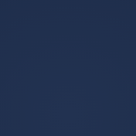
相关阅读
雷火电竞网址-极光下的蓝武士，哈兰德导演冰与火之歌，芬兰与日本在2026世界杯G组的唯一对决
2026年7月12日，卡塔尔的夜空被一种异样的气氛笼
罩，这个夜晚，卢赛尔体育场将见证2026世界杯G组最
独特的一场比赛——芬兰对阵日本，这不是一场普通的
足球比赛，而是一场冰与火的碰撞，一场传统与现代的
对话,更是一场关于足球哲学唯一性的诠释。...