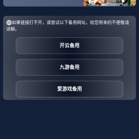
正如赛后智利主帅所言：“我们不需要在每一寸草皮上都赢得
对抗，我们只需要让伊拉克的中场感到窒息。”
凯恩：不是“锋线终结者”，而
是“战术支点”
当凯恩的名字出现在智利队首发名单中时,外界一度认为这只
是一次“进球保障”的补强，这位英格兰前锋用实际表现证明：